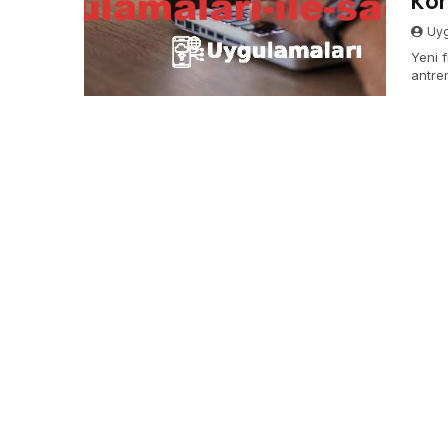
Ko
Uyg
Yeni f
antre
ulaşın