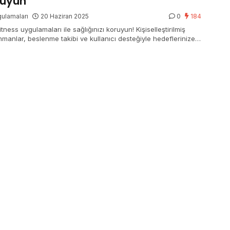
ruyun
ulamaları
20 Haziran 2025
0
184
itness uygulamaları ile sağlığınızı koruyun! Kişiselleştirilmiş
nmanlar, beslenme takibi ve kullanıcı desteğiyle hedeflerinize
.