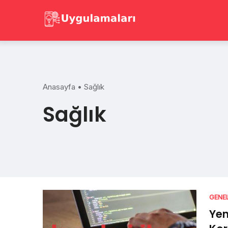
Skip
to
content
Anasayfa
•
Sağlık
Sağlık
GENE
Yen