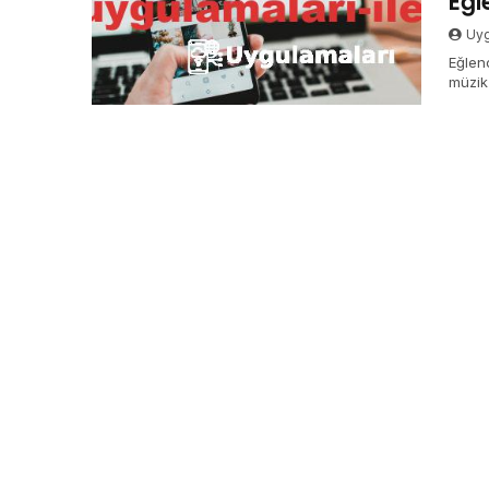
Eğl
Uyg
Eğlen
müzik 
deney