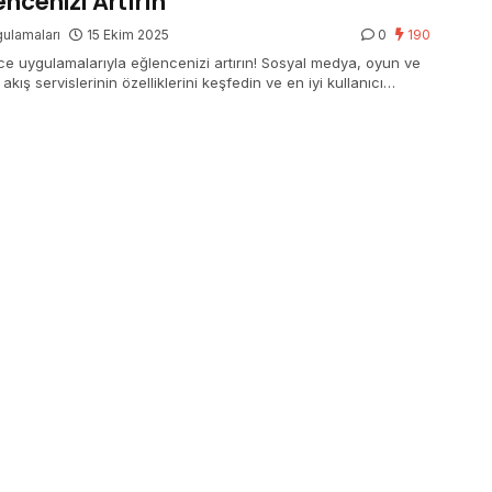
encenizi Artırın
ulamaları
15 Ekim 2025
0
190
ce uygulamalarıyla eğlencenizi artırın! Sosyal medya, oyun ve
akış servislerinin özelliklerini keşfedin ve en iyi kullanıcı
imini yaşayın.