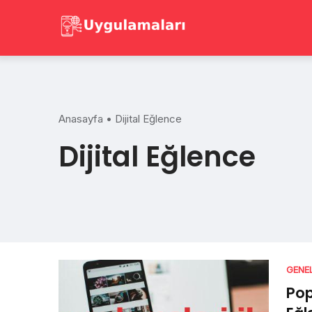
Skip
to
content
Anasayfa
•
Dijital Eğlence
Dijital Eğlence
GENE
Pop