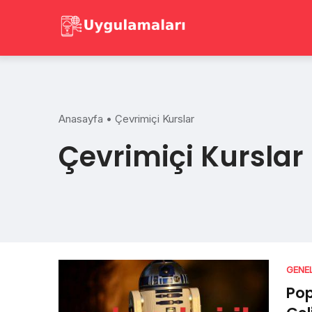
Skip
to
content
Anasayfa
•
Çevrimiçi Kurslar
Çevrimiçi Kurslar
GENE
Pop