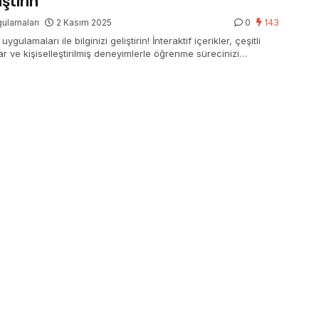
ştirin
ulamaları
2 Kasım 2025
0
143
 uygulamaları ile bilginizi geliştirin! İnteraktif içerikler, çeşitli
ar ve kişiselleştirilmiş deneyimlerle öğrenme sürecinizi
eli hale getirin.