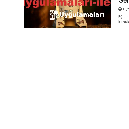
Geli
Uyg
Eğitim
konul
eğlenc