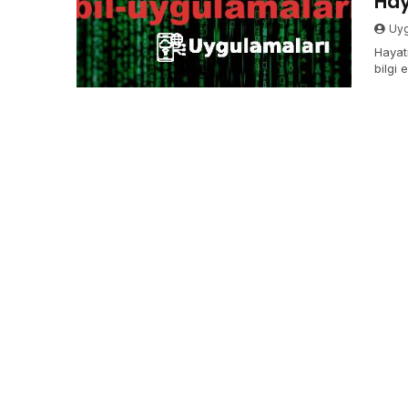
Hay
Uyg
Hayat
bilgi 
optim