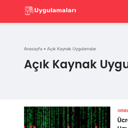
Skip
to
content
Anasayfa
•
Açık Kaynak Uygulamalar
Açık Kaynak Uyg
GENE
Ücr