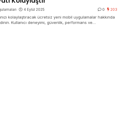
atı Kolaylaştır
ulamaları
4 Eylül 2025
0
203
ınızı kolaylaştıracak ücretsiz yeni mobil uygulamalar hakkında
edinin. Kullanıcı deneyimi, güvenlik, performans ve
izasyon konularını keşfedin.